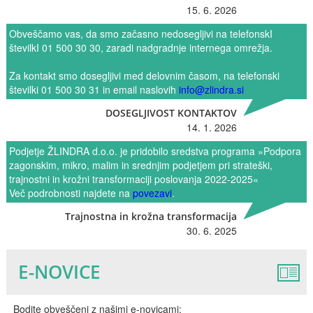
15. 6. 2026
Obveščamo vas, da smo začasno nedosegljivi na telefonskI
številkI 01 500 30 30, zaradi nadgradnje internega omrežja.
Za kontakt smo dosegljivi med delovnim časom, na telefonski
številki 01 500 30 31 in email naslovih
info@zlindra.si
DOSEGLJIVOST KONTAKTOV
14. 1. 2026
Podjetje ŽLINDRA d.o.o. je pridobilo sredstva programa »Podpora
zagonskim, mikro, malim in srednjim podjetjem pri strateški,
trajnostni in krožni transformaciji poslovanja 2022-2025«
Več podrobnosti najdete na
povezavi
.
Trajnostna in krožna transformacija
30. 6. 2025
E-NOVICE
Bodite obveščeni z našimi e-novicami: